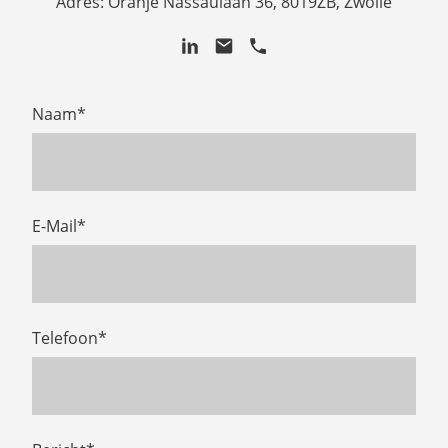
Adres: Oranje Nassaulaan 36, 8019ZB, Zwolle
Naam
*
E-Mail
*
Telefoon
*